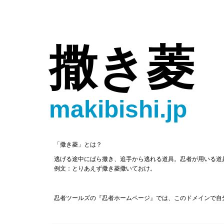
撒き菱
makibishi.jp
「撒き菱」とは？
逃げる途中にばら撒き、追手から逃れる道具。忍者が用いる道
例文：とりあえず撒き菱撒いておけ。
忍者ツールズの『忍者ホームページ』では、このドメインで自